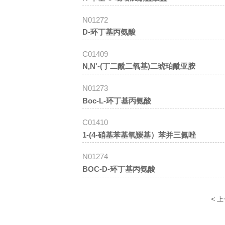
N01272
D-环丁基丙氨酸
C01409
N,N'-(丁二酰二氧基)二琥珀酰亚胺
N01273
Boc-L-环丁基丙氨酸
C01410
1-(4-硝基苯基氧羰基）苯并三氮唑
N01274
BOC-D-环丁基丙氨酸
<
上