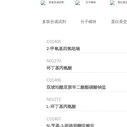
多肽合成试剂
分子砌块
蛋白质
C01405
2-甲氧基四氢吡喃
N01270
环丁基丙氨酸
C01406
双琥珀酰亚胺辛二酸酯磺酸钠盐
N01271
L-环丁基丙氨酸
C01407
N-苄基-3-吡咯烷酮盐酸盐