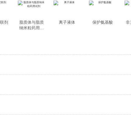
交联剂
脂质体与脂质
离子液体
保护氨基酸
非
纳米粒药用试
剂