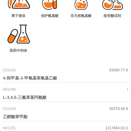
离子液体
保护氨基酸
非天然氨基酸
核苷酸试剂
医药中间体
C01428
83590-77-6
4-羟甲基-3-甲氧基苯氧基乙酸
N01290
/
L-3,4,5-三氟苯基丙氨酸
C01429
30379-58-9
乙醇酸苯甲酯
N01291
1217684-62-2