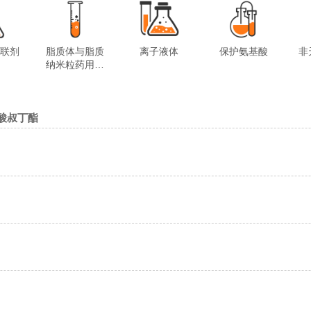
交联剂
脂质体与脂质
离子液体
保护氨基酸
非
纳米粒药用试
剂
羧酸叔丁酯