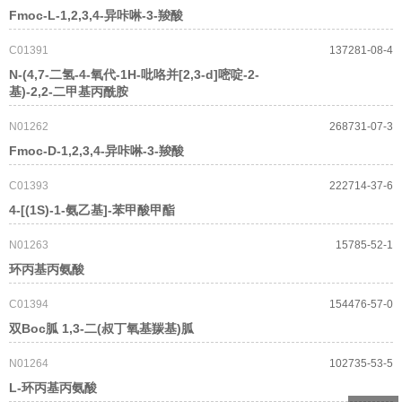
Fmoc-L-1,2,3,4-异咔啉-3-羧酸
C01391
137281-08-4
N-(4,7-二氢-4-氧代-1H-吡咯并[2,3-d]嘧啶-2-
基)-2,2-二甲基丙酰胺
N01262
268731-07-3
Fmoc-D-1,2,3,4-异咔啉-3-羧酸
C01393
222714-37-6
4-[(1S)-1-氨乙基]-苯甲酸甲酯
N01263
15785-52-1
环丙基丙氨酸
C01394
154476-57-0
双Boc胍 1,3-二(叔丁氧基羰基)胍
N01264
102735-53-5
L-环丙基丙氨酸