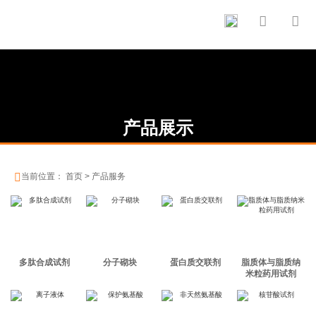


产品展示

当前位置：
首页
>
产品服务
多肽合成试剂
分子砌块
蛋白质交联剂
脂质体与脂质纳
米粒药用试剂