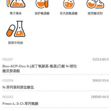
离子液体
保护氨基酸
非天然氨基酸
核苷酸试剂
医药中间体
F01037
51513-80-5
Boc-ACP-Osu 6-(叔丁氧羰基-氨基)己酸 N-琥珀
酰亚胺基酯
C01054
50632-53-6
N-异丙基羟胺盐酸盐
N01041
198560-44-0
Fmoc-L-3-Cl-苯丙氨酸