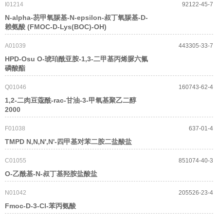
I01214
92122-45-7
N-alpha-芴甲氧羰基-N-epsilon-叔丁氧羰基-D-
赖氨酸 (FMOC-D-Lys(BOC)-OH)
A01039
443305-33-7
HPD-Osu O-琥珀酰亚胺-1,3-二甲基丙烯脲六氟
磷酸酯
Q01046
160743-62-4
1,2-二肉豆蔻酰-rac-甘油-3-甲氧基聚乙二醇
2000
F01038
637-01-4
TMPD N,N,N',N'-四甲基对苯二胺二盐酸盐
C01055
851074-40-3
O-乙酰基-N-叔丁基羟胺盐酸盐
N01042
205526-23-4
Fmoc-D-3-Cl-苯丙氨酸