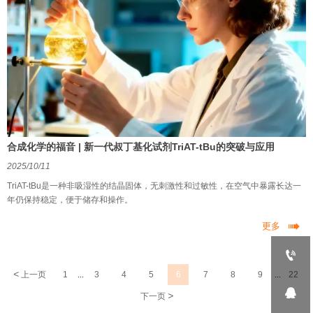
合成化学的福音 | 新一代叔丁基化试剂TriAT-tBu的突破与应用
2025/10/11
TriAT-tBu是一种非吸湿性的结晶固体，无刺激性和过敏性，在空气中暴露长达一
年仍保持稳定，便于储存和操作。

更多

<
上一页
1
3
4
5
6
7
8
9
22
...
...

>
下一页