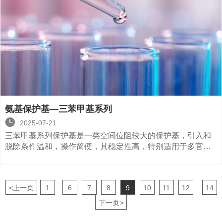
氨基保护基—三苯甲基系列

2025-07-21
三苯甲基系列保护基是一类空间位阻较大的保护基，引入和
脱除条件温和，操作简便，其稳定性高，特别适用于多官能
团化合物的选择性保护。
<
上一页
1
6
7
8
9
10
11
12
14
...
...
下一页
>