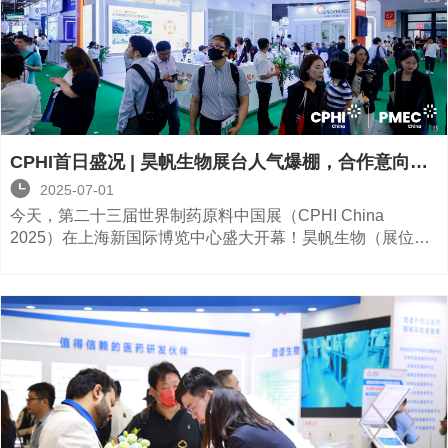
CPHI首日盛况 | 昊帆生物展台人气爆棚，合作意向纷
至沓来

2025-07-01
今天，第二十三届世界制药原料中国展（CPHI China
2025）在上海新国际博览中心盛大开幕！昊帆生物（展位
号：E2D50）作为全球多肽合成试剂核心供应商之一，一经
亮相便成为焦点，展台内外人流如织，热度爆表！