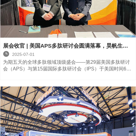
展会收官 | 美国APS多肽研讨会圆满落幕，昊帆生物
收获颇丰

2025-07-01
为期五天的全球多肽领域顶级盛会——第29届美国多肽研讨
会（APS）与第15届国际多肽研讨会（IPS）于美国时间6月
19日在圣地亚哥圆满落幕。