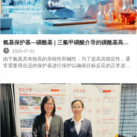
氨基保护基—磺酰基 | 三氟甲磺酸介导的磺酰基高效
脱除及其衍生反应

2025-07-01
由于氨基具有较高的亲核性和碱性，为了提高其稳定性，通
常需要用合适的保护基进行保护以确保目标反应的正常进
行。在所有氨基保护基中，磺酰基是最稳定的保护基之一。