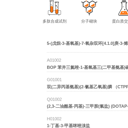
多肽合成试剂
分子砌块
蛋白质
5-(戊烷-3-基氧基)-7-氧杂双环[4.1.0]庚-3
A01002
BOP 苯并三氮唑-1-基氧基三(二甲基
G01001
双(二异丙基氨基)(2-氰基乙氧基)膦 （CTPP
Q01002
(2,3-二油酰基-丙基)-三甲胺(氯盐) (DOTAP-chl
H01002
1-丁基-3-甲基咪唑溴盐