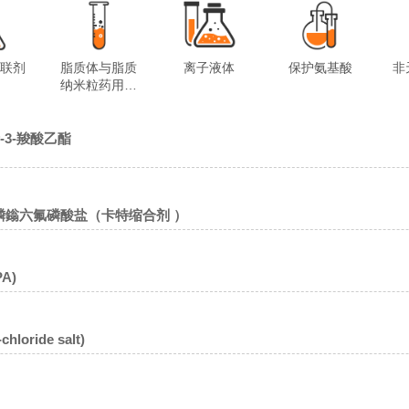
交联剂
脂质体与脂质
离子液体
保护氨基酸
非
纳米粒药用试
剂
-烯-3-羧酸乙酯
氨基)磷鎓六氟磷酸盐（卡特缩合剂 ）
A)
oride salt)