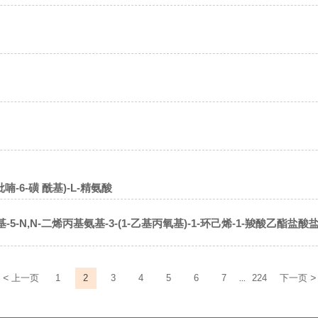
氢吡喃-6-磺 酰基)-L-精氨酸
基)氨基-5-N,N-二烯丙基氨基-3-(1-乙基丙氧基)-1-环己烯-1-羧酸乙酯盐酸
<
>
上一页
1
2
3
4
5
6
7
224
下一页
...