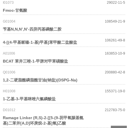
I01073
29022-11-5
Fmoc-甘氨酸
G01004
108549-21-9
苄基N,N,N’,N’-四异丙基磷酸二胺
106261-49-8
4-[(4-甲基哌嗪-1-基)甲基]苯甲酸二盐酸盐
A01006
163853-10-9
BCAT 苯并三唑-1-甲脒对甲苯磺酸盐
Q01006
200880-42-8
1,2-二硬脂酰磷脂酰甘油(钠盐)(DSPG-Na)
H01008
155371-19-0
1-乙基-3-甲基咪唑六氟磷酸盐
D01012
212783-75-0
Ramage Linker (R,S)-2-[[5-(9-芴甲氧羰基氨
基)二苯并[A,D]环庚烷-2-基]氧]乙酸