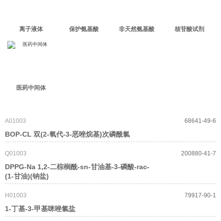
离子液体
保护氨基酸
非天然氨基酸
核苷酸试剂
医药中间体
A01003
68641-49-6
BOP-CL 双(2-氧代-3-恶唑烷基)次磷酰氯
Q01003
200880-41-7
DPPG-Na 1,2-二棕榈酰-sn-甘油基-3-磷酸-rac-
(1-甘油)(钠盐)
H01003
79917-90-1
1-丁基-3-甲基咪唑氯盐