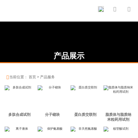


产品展示

当前位置：
首页
>
产品服务
多肽合成试剂
分子砌块
蛋白质交联剂
脂质体与脂质纳
米粒药用试剂